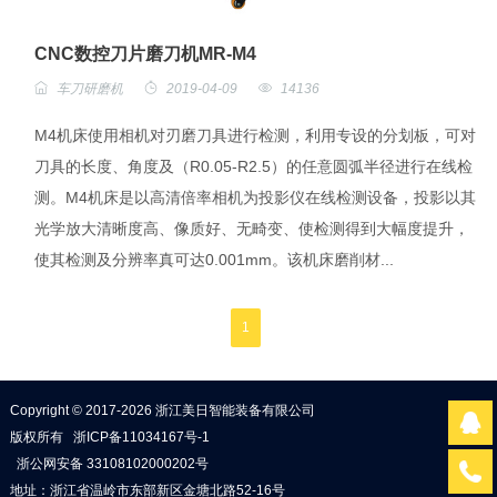
CNC数控刀片磨刀机MR-M4
车刀研磨机
2019-04-09
14136
M4机床使用相机对刃磨刀具进行检测，利用专设的分划板，可对
刀具的长度、角度及（R0.05-R2.5）的任意圆弧半径进行在线检
测。M4机床是以高清倍率相机为投影仪在线检测设备，投影以其
光学放大清晰度高、像质好、无畸变、使检测得到大幅度提升，
使其检测及分辨率真可达0.001mm。该机床磨削材...
1
Copyright © 2017-2026 浙江美日智能装备有限公司
版权所有
浙ICP备11034167号-1
浙公网安备 33108102000202号
地址：浙江省温岭市东部新区金塘北路52-16号