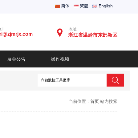
简体
繁體
English
il
地址
ri@zjmrjx.com
浙江省温岭市东部新区
展会公告
操作视频
当前位置：
首页
站内搜索