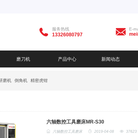
服务热线
E-ma
mei
13326080797
磨刀机
产品中心
新闻动态
研磨机
倒角机
精密虎钳
六轴数控工具磨床MR-S30
六轴数控工具磨床
2019-04-08
37623