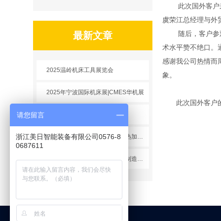
此次国外客户来访
虞荣江总经理与外
随后，客户参观了
最新文章
术水平赞不绝口。
感谢我公司热情而
2025温岭机床工具展览会
象。
2025年宁波国际机床展|CMES华机展
此次国外客户的到
请您留言
数控铣刀研磨机MR-AE20
浙江美日智能装备有限公司0576-8
2025中国（沈阳）国际铸造及热加工展览会
0687611
2025第二十三届烟台国际装备制造业博览会