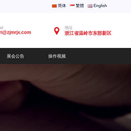
简体
繁體
English
il
地址
ri@zjmrjx.com
浙江省温岭市东部新区
展会公告
操作视频