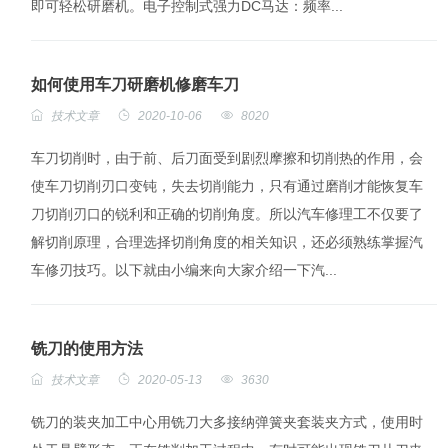
即可轻松研磨机。电子控制式强力DC马达：频率...
如何使用车刀研磨机修磨车刀
技术文章
2020-10-06
8020
车刀切削时，由于前、后刀面受到剧烈摩擦和切削热的作用，会
使车刀切削刃口变钝，失去切削能力，只有通过磨削才能恢复车
刀切削刃口的锐利和正确的切削角度。所以汽车修理工不仅要了
解切削原理，合理选择切削角度的相关知识，还必须熟练掌握汽
车修刃技巧。以下就由小编来向大家介绍一下汽...
铣刀的使用方法
技术文章
2020-05-13
3630
铣刀的装夹加工中心用铣刀大多接纳弹簧夹套装夹方式，使用时