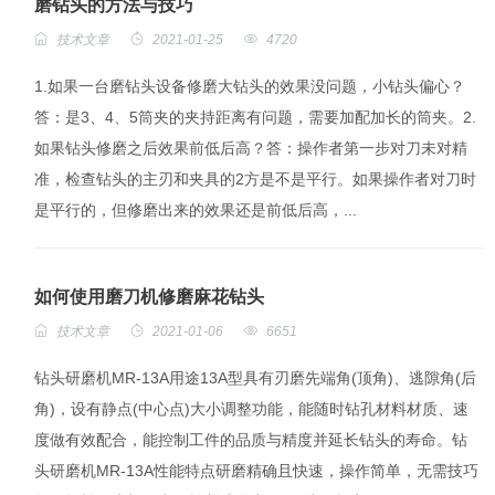
磨钻头的方法与技巧
技术文章
2021-01-25
4720
1.如果一台磨钻头设备修磨大钻头的效果没问题，小钻头偏心？
答：是3、4、5筒夹的夹持距离有问题，需要加配加长的筒夹。2.
如果钻头修磨之后效果前低后高？答：操作者第一步对刀未对精
准，检查钻头的主刃和夹具的2方是不是平行。如果操作者对刀时
是平行的，但修磨出来的效果还是前低后高，...
如何使用磨刀机修磨麻花钻头
技术文章
2021-01-06
6651
钻头研磨机MR-13A用途13A型具有刃磨先端角(顶角)、逃隙角(后
角)，设有静点(中心点)大小调整功能，能随时钻孔材料材质、速
度做有效配合，能控制工件的品质与精度并延长钻头的寿命。钻
头研磨机MR-13A性能特点研磨精确且快速，操作简单，无需技巧