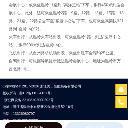
会展中心；或乘坐温岭11路到 “高洋王站”下车，步行450米到达会
展中心。此外，还可乘坐温岭2路、9路、12路、13路、15路、18
路、21路、22路公交车至“客运中心站”下车。也可乘坐高架快321
路到“会展中心”站。
火车出行：从温岭火车站出发，可乘坐温岭1路，到达“医疗中心
站”，步行600米到达会展中心。
飞机出行：从台州路桥机场出发，乘坐出租车全程约25公里。
自驾出行：可根据导航提示抵达温岭会展中心，地址为温岭市万
昌北路1号。
Copyright © 2017-2026 浙江美日智能装备有限公司
版权所有
浙ICP备11034167号-1
浙公网安备 33108102000202号
地址：浙江省温岭市东部新区金塘北路52-16号
电话：13326080797
传真：0576-86576008
邮箱：
meiri@zjmrjx.com